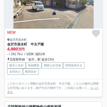
NEW
金沢市昌永町
金沢市昌永町 中古戸建
4,980
万円
- / 241.70㎡ / 10DK /築51年
北陸新幹線「金沢」駅 徒歩13分
陽当り良好
収納豊富
閑静な住宅地
照明器具付き
女性向け
眺望良好
こだわりポイント満載の金沢市昌永町 中古戸建。こちらの物件は閑静
な住宅地にあります。納戸付きの物件です。ご自由にお使いく...
もっと
見る
北陸新幹線の掲載物件の価格相場