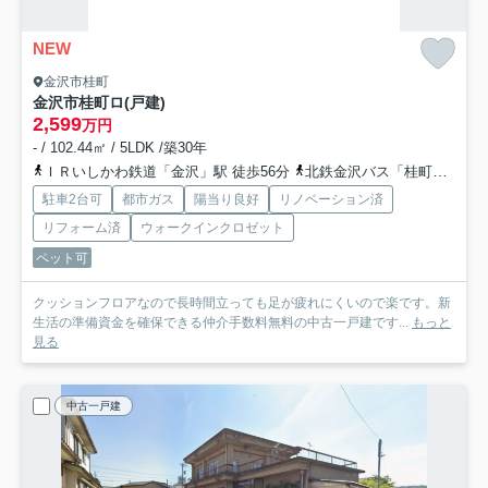
NEW
金沢市桂町
金沢市桂町ロ(戸建)
2,599
万円
- / 102.44㎡ / 5LDK /築30年
ＩＲいしかわ鉄道「金沢」駅 徒歩56分
北鉄金沢バス「桂町南バス停」バス停下車 徒歩9分
駐車2台可
都市ガス
陽当り良好
リノベーション済
リフォーム済
ウォークインクロゼット
ペット可
クッションフロアなので長時間立っても足が疲れにくいので楽です。新
生活の準備資金を確保できる仲介手数料無料の中古一戸建です...
もっと
見る
中古一戸建