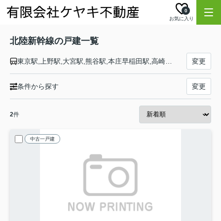
0
お気に入り
北陸新幹線の戸建一覧
東京駅,上野駅,大宮駅,熊谷駅,本庄早稲田駅,高崎駅,安中榛名駅,軽井沢駅,佐久平駅,上田駅,長野駅,飯山駅,上越妙高駅,糸魚川駅,黒部宇奈月温泉駅,富山駅,新高岡駅,金沢駅,小松駅,加賀温泉駅,芦原温泉駅,福井駅,越前たけふ駅,敦賀駅
変更
条件から探す
変更
2
件
中古一戸建