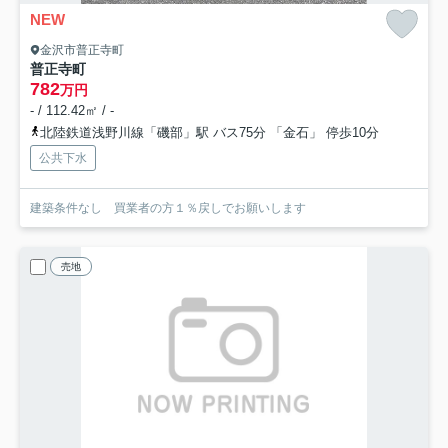
NEW
金沢市普正寺町
普正寺町
782
万円
- / 112.42㎡ / -
北陸鉄道浅野川線「磯部」駅 バス75分 「金石」 停歩10分
公共下水
建築条件なし 買業者の方１％戻しでお願いします
売地