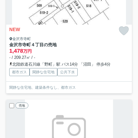
NEW
金沢市寺町
金沢市寺町４丁目の売地
1,478
万円
- / 209.27㎡ / -
北陸鉄道石川線「野町」駅 バス14分 「沼田」 停歩4分
都市ガス
閑静な住宅地
公共下水
閑静な住宅地、建築条件なし、都市ガス
売地