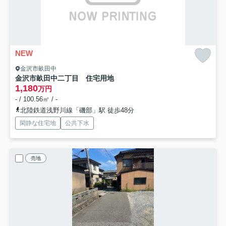
NEW
金沢市畝田中
金沢市畝田中二丁目 住宅用地
1,180
万円
- / 100.56㎡ / -
北陸鉄道浅野川線「磯部」駅 徒歩48分
閑静な住宅地
公共下水
売地