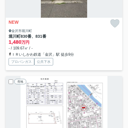
NEW
金沢市堀川町
堀川町830番、831番
1,480
万円
- / 109.67㎡ / -
ＩＲいしかわ鉄道「金沢」駅 徒歩9分
プロパンガス
公共下水
売地