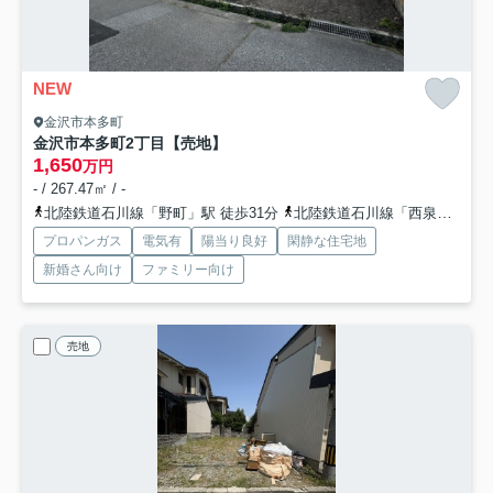
NEW
金沢市本多町
金沢市本多町2丁目【売地】
1,650
万円
- / 267.47㎡ / -
北陸鉄道石川線「野町」駅 徒歩31分
北陸鉄道石川線「西泉」駅 徒歩45分
プロパンガス
電気有
陽当り良好
閑静な住宅地
新婚さん向け
ファミリー向け
売地