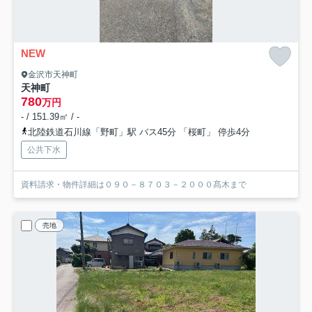
NEW
金沢市天神町
天神町
780
万円
- / 151.39㎡ / -
北陸鉄道石川線「野町」駅 バス45分 「桜町」 停歩4分
公共下水
資料請求・物件詳細は０９０－８７０３－２０００髙木まで
売地