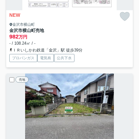
NEW
金沢市横山町
金沢市横山町売地
982
万円
- / 108.24㎡ / -
ＩＲいしかわ鉄道「金沢」駅 徒歩39分
プロパンガス
電気有
公共下水
売地