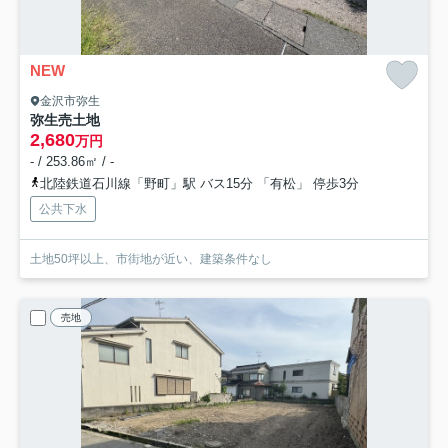
NEW
金沢市弥生
弥生売土地
2,680
万円
- / 253.86㎡ / -
北陸鉄道石川線「野町」駅 バス15分 「有松」 停歩3分
公共下水
土地50坪以上、市街地が近い、建築条件なし
売地