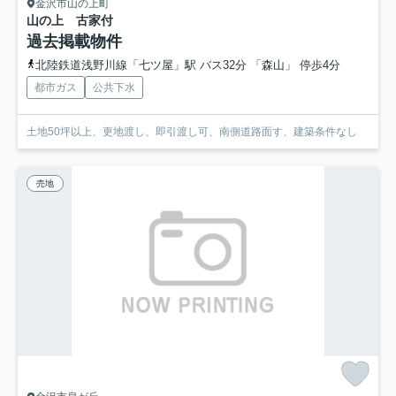
金沢市山の上町
山の上 古家付
過去掲載物件
北陸鉄道浅野川線「七ツ屋」駅 バス32分 「森山」 停歩4分
都市ガス
公共下水
土地50坪以上、更地渡し、即引渡し可、南側道路面す、建築条件なし
売地