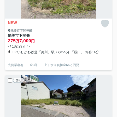
NEW
能美市下開発町
能美市下開発
275
7,000
万
円
- / 182.29㎡ / -
ＩＲいしかわ鉄道「美川」駅 バス95分 「辰口」 停歩14分
売側業者有 全3筆 上下水道負担金66万円要
売地