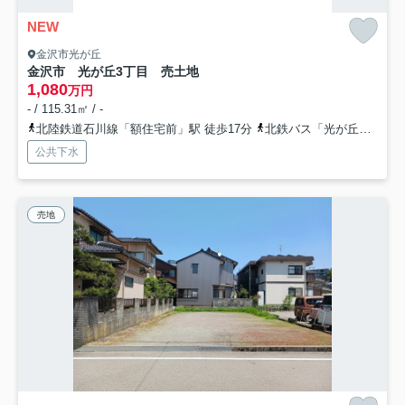
NEW
金沢市光が丘
金沢市 光が丘3丁目 売土地
1,080
万円
- / 115.31㎡ / -
北陸鉄道石川線「額住宅前」駅 徒歩17分
北鉄バス「光が丘住宅」バス停下車 徒歩4分
公共下水
売地