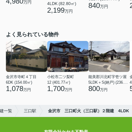
4,980
万円
4LDK (82.80㎡)
840
万円
2,199
万円
よく見られている物件
金沢市寺町４丁目
小松市二ツ梨町
能美郡川北町字壱ツ屋
6DK (154.00㎡)
12 (401.77㎡)
5LDK＋S(納戸) (236.85㎡)
4
1,078
1,700
800
万円
万円
万円
建一覧
三口駅
金沢市 三口町火（三口駅）２階建 4LDK
有限会社ケヤキ不動産