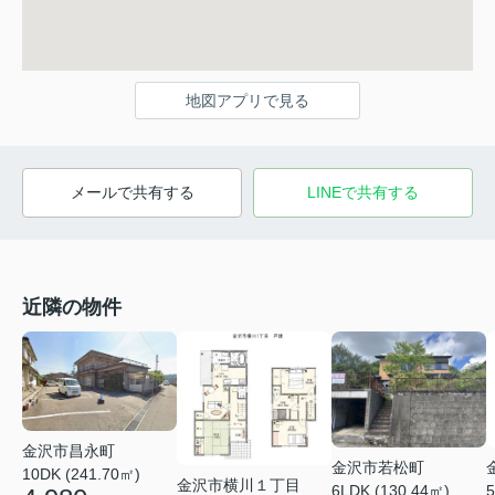
地図アプリで見る
メールで共有する
LINEで共有する
近隣の物件
金沢市昌永町
金沢市若松町
10DK (241.70㎡)
金沢市横川１丁目
6LDK (130.44㎡)
5