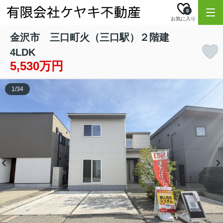
0
お気に入り
金沢市 三口町火（三口駅）２階建
4LDK
5,530万円
1
/
34