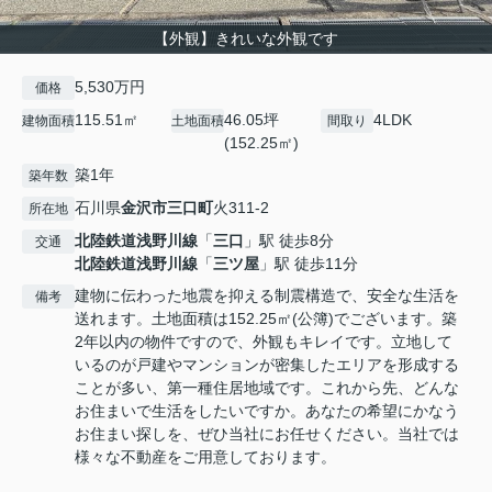
【外観】きれいな外観です
5,530万円
価格
115.51㎡
46.05坪
4LDK
建物面積
土地面積
間取り
(152.25㎡)
築1年
築年数
石川県
金沢市
三口町
火311-2
所在地
北陸鉄道浅野川線
「
三口
」駅 徒歩8分
交通
北陸鉄道浅野川線
「
三ツ屋
」駅 徒歩11分
建物に伝わった地震を抑える制震構造で、安全な生活を
備考
送れます。土地面積は152.25㎡(公簿)でございます。築
2年以内の物件ですので、外観もキレイです。立地して
いるのが戸建やマンションが密集したエリアを形成する
ことが多い、第一種住居地域です。これから先、どんな
お住まいで生活をしたいですか。あなたの希望にかなう
お住まい探しを、ぜひ当社にお任せください。当社では
様々な不動産をご用意しております。