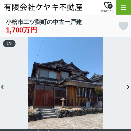
0
お気に入り
小松市二ツ梨町の中古一戸建
1,700万円
1
/
9