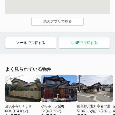
地図アプリで見る
メールで共有する
LINEで共有する
よく見られている物件
金沢市寺町４丁目
小松市二ツ梨町
能美郡川北町字壱ツ屋
6DK (154.00㎡)
12 (401.77㎡)
5LDK＋S(納戸) (236.85㎡)
4