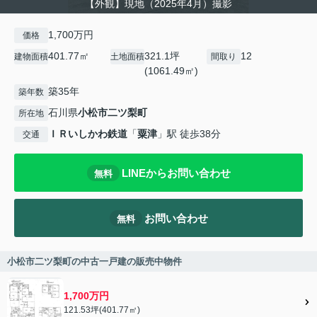
【外観】現地（2025年4月）撮影
1,700万円
価格
401.77㎡
321.1坪
12
建物面積
土地面積
間取り
(1061.49㎡)
築35年
築年数
石川県
小松市
二ツ梨町
所在地
ＩＲいしかわ鉄道
「
粟津
」駅 徒歩38分
交通
LINEからお問い合わせ
無料
お問い合わせ
無料
小松市二ツ梨町の中古一戸建の販売中物件
1,700万円
121.53坪(401.77㎡)