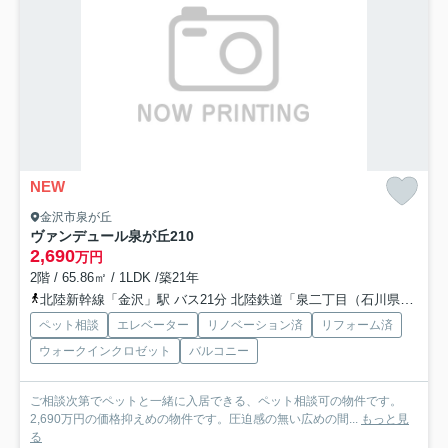
NEW
金沢市泉が丘
ヴァンデュール泉が丘
210
2,690
万円
2階 / 65.86㎡ / 1LDK /築21年
北陸新幹線「金沢」駅 バス21分 北陸鉄道「泉二丁目（石川県）」 停歩6分
ペット相談
エレベーター
リノベーション済
リフォーム済
ウォークインクロゼット
バルコニー
ご相談次第でペットと一緒に入居できる、ペット相談可の物件です。
2,690万円の価格抑えめの物件です。圧迫感の無い広めの間...
もっと見
る