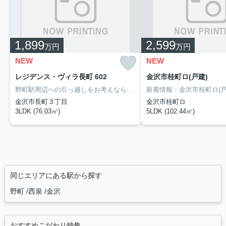
1,899
2,599
万円
万円
NEW
NEW
レジデンス・ヴィラ長町 602
金沢市桂町ロ(戸建)
野町駅周辺への引っ越しをお考えなら「レジデンス・ヴィラ長町」。システムキッチン付きの物件です。3LDKの物件で快適な日々を過ごしましょう。防犯面で安心のできるオートロック付きの中古マンションです。不動産購入は人生で一度あるかないかの大きな買い物です。失敗したくないのであれば、経験豊富なプロにお任せください。メールもしくはお電話からご連絡をお待ちしております。
金沢市長町３丁目
金沢市桂町ロ
3LDK (76.03㎡)
5LDK (102.44㎡)
同じエリアにある駅から探す
野町
西泉
金沢
おすすめこだわり特集