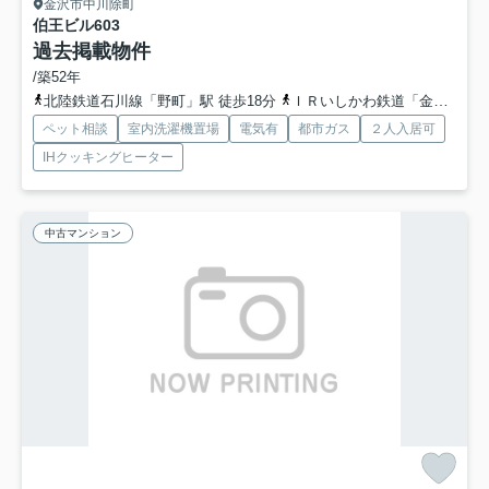
金沢市中川除町
伯王ビル
603
過去掲載物件
/築52年
北陸鉄道石川線「野町」駅 徒歩18分
ＩＲいしかわ鉄道「金沢」駅 徒歩41分
ペット相談
室内洗濯機置場
電気有
都市ガス
２人入居可
IHクッキングヒーター
中古マンション