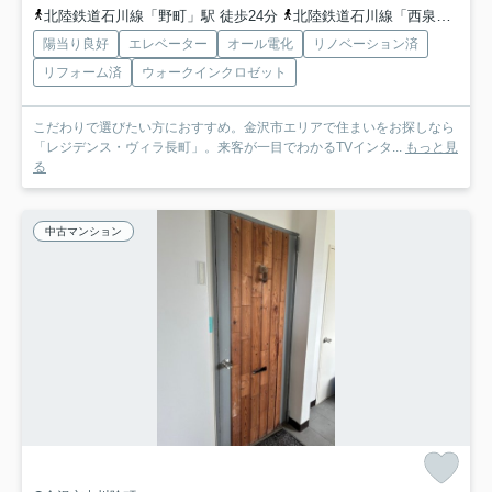
北陸鉄道石川線「野町」駅 徒歩24分
北陸鉄道石川線「西泉」駅 徒歩24分
陽当り良好
エレベーター
オール電化
リノベーション済
リフォーム済
ウォークインクロゼット
こだわりで選びたい方におすすめ。金沢市エリアで住まいをお探しなら
「レジデンス・ヴィラ長町」。来客が一目でわかるTVインタ...
もっと見
る
中古マンション