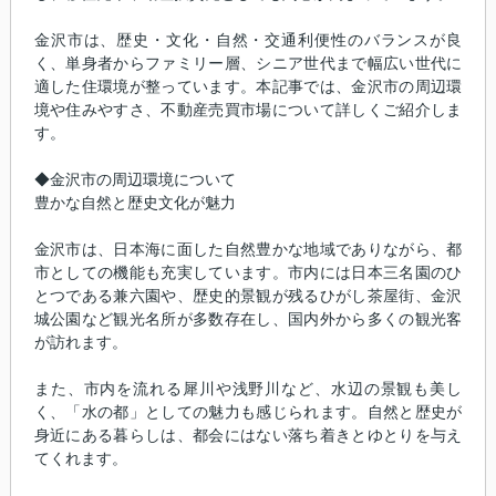
金沢市は、歴史・文化・自然・交通利便性のバランスが良
く、単身者からファミリー層、シニア世代まで幅広い世代に
適した住環境が整っています。本記事では、金沢市の周辺環
境や住みやすさ、不動産売買市場について詳しくご紹介しま
す。
◆金沢市の周辺環境について
豊かな自然と歴史文化が魅力
金沢市は、日本海に面した自然豊かな地域でありながら、都
市としての機能も充実しています。市内には日本三名園のひ
とつである兼六園や、歴史的景観が残るひがし茶屋街、金沢
城公園など観光名所が多数存在し、国内外から多くの観光客
が訪れます。
また、市内を流れる犀川や浅野川など、水辺の景観も美し
く、「水の都」としての魅力も感じられます。自然と歴史が
身近にある暮らしは、都会にはない落ち着きとゆとりを与え
てくれます。