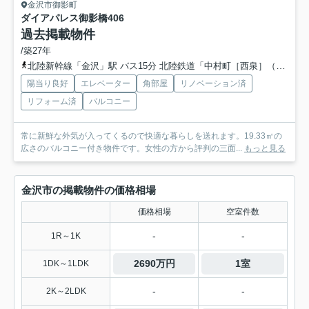
金沢市御影町
ダイアパレス御影橋
406
過去掲載物件
/築27年
北陸新幹線「金沢」駅 バス15分 北陸鉄道「中村町［西泉］（石川県）」 停歩4分
陽当り良好
エレベーター
角部屋
リノベーション済
リフォーム済
バルコニー
常に新鮮な外気が入ってくるので快適な暮らしを送れます。19.33㎡の
広さのバルコニー付き物件です。女性の方から評判の三面...
もっと見る
金沢市の掲載物件の価格相場
価格相場
空室件数
-
-
1R～1K
2690万円
1室
1DK～1LDK
-
-
2K～2LDK