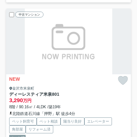
中古マンション
NEW
金沢市米泉町
ディーレスティア米泉
801
3,290
万円
8階 / 90.16㎡ / 4LDK /築19年
北陸鉄道石川線「押野」駅 徒歩4分
ペット飼育可
ペット相談
陽当り良好
エレベーター
角部屋
リフォーム済