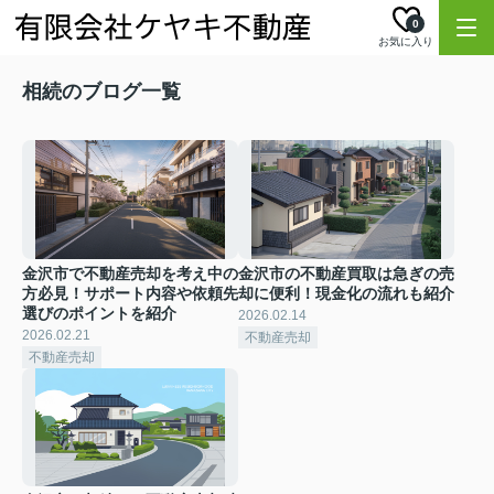
0
お気に入り
相続のブログ一覧
金沢市で不動産売却を考え中の
金沢市の不動産買取は急ぎの売
方必見！サポート内容や依頼先
却に便利！現金化の流れも紹介
選びのポイントを紹介
2026.02.14
2026.02.21
不動産売却
不動産売却