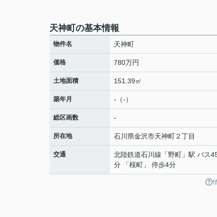
天神町の基本情報
物件名
天神町
価格
780万円
土地面積
151.39㎡
築年月
-（-）
総区画数
-
所在地
石川県
金沢市
天神町
２丁目
交通
北陸鉄道石川線
「
野町
」駅 バス4
分 「桜町」 停歩4分