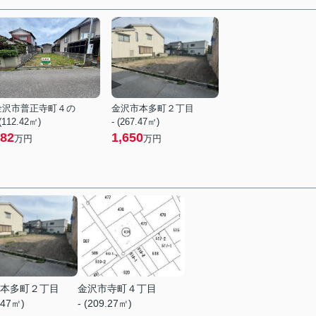
金沢市普正寺町４の
金沢市本多町２丁目
 (112.42㎡)
- (267.47㎡)
82
1,650
万円
万円
本多町２丁目
金沢市寺町４丁目
.47㎡)
- (209.27㎡)