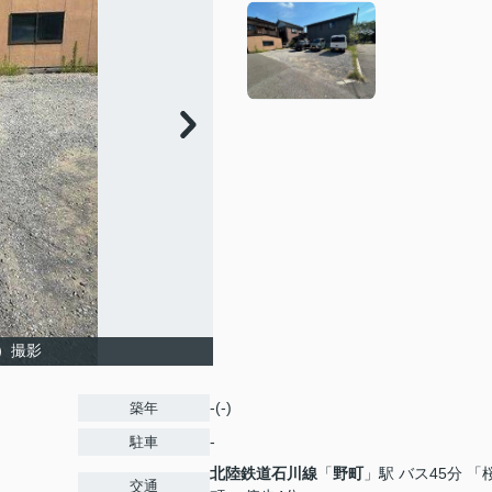
月）撮影
-(-)
築年
-
駐車
北陸鉄道石川線
「
野町
」駅 バス45分 「
交通