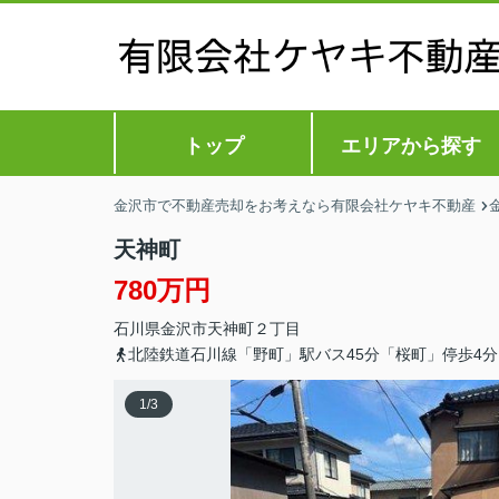
トップ
エリアから探す
金沢市で不動産売却をお考えなら有限会社ケヤキ不動産
天神町
780万円
石川県
金沢市
天神町
２丁目
北陸鉄道石川線「野町」駅バス45分「桜町」停歩4分
1
/
3