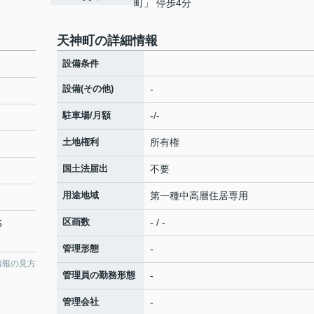
町」 停歩4分
天神町の詳細情報
設備条件
設備(その他)
-
駐車場/月額
-/-
土地権利
所有権
国土法届出
不要
用途地域
第一種中高層住居専用
区画数
- / -
5
管理形態
-
情報の見方
管理員の勤務形態
-
管理会社
-