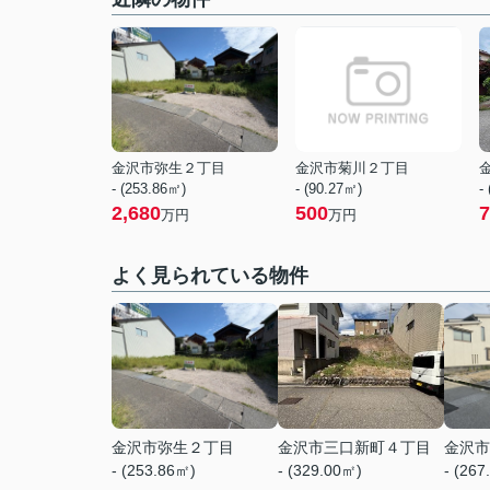
金沢市弥生２丁目
金沢市菊川２丁目
- (253.86㎡)
- (90.27㎡)
-
2,680
500
7
万円
万円
よく見られている物件
金沢市弥生２丁目
金沢市三口新町４丁目
金沢市
- (253.86㎡)
- (329.00㎡)
- (267