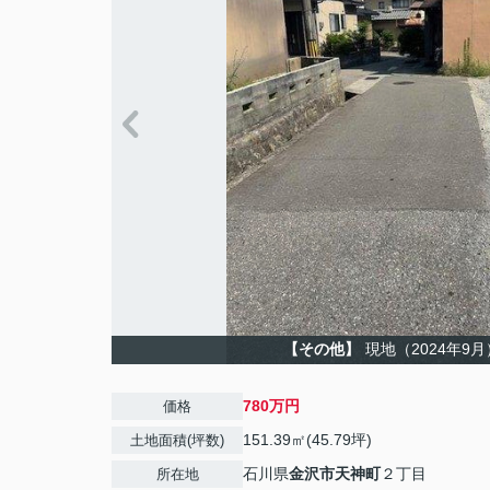
【その他】
現地（2024年9
780万円
価格
151.39㎡(45.79坪)
土地面積(坪数)
石川県
金沢市
天神町
２丁目
所在地