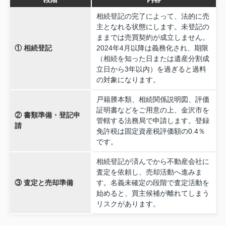
相続登記の完了によって、法的に売
主となれる状態にします。未登記の
ままでは売買契約が成立しません。
① 相続登記
2024年4月以降は義務化され、期限
（相続を知った日または遺産分割成
立日から3年以内）を過ぎると過料
の対象になります。
戸籍謄本類、相続関係説明図、評価
証明書などをご用意の上、金沢市を
② 書類準備・登記申
管轄する法務局で申請します。登録
請
免許税は固定資産税評価額の0.4％
です。
相続登記が済んでから不動産会社に
査定を依頼し、売却活動へ進みま
③ 査定と売却準備
す。名義未確定の段階で査定活動を
始めると、買主候補が離れてしまう
リスクがあります。