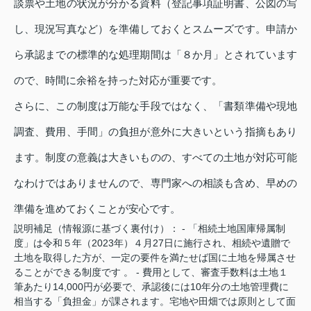
談票や土地の状況が分かる資料（登記事項証明書、公図の写
し、現況写真など）を準備しておくとスムーズです。申請か
ら承認までの標準的な処理期間は「８か月」とされています
ので、時間に余裕を持った対応が重要です。
さらに、この制度は万能な手段ではなく、「書類準備や現地
調査、費用、手間」の負担が意外に大きいという指摘もあり
ます。制度の意義は大きいものの、すべての土地が対応可能
なわけではありませんので、専門家への相談も含め、早めの
準備を進めておくことが安心です。
説明補足（情報源に基づく裏付け）： - 「相続土地国庫帰属制
度」は令和５年（2023年）４月27日に施行され、相続や遺贈で
土地を取得した方が、一定の要件を満たせば国に土地を帰属させ
ることができる制度です 。 - 費用として、審査手数料は土地１
筆あたり14,000円が必要で、承認後には10年分の土地管理費に
相当する「負担金」が課されます。宅地や田畑では原則として面