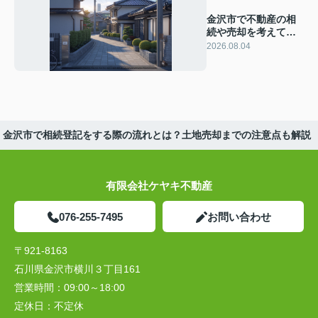
金沢市で不動産の相
続や売却を考えてい
ますか？流れや注意
2026.08.04
点をまとめてご紹介
金沢市で相続登記をする際の流れとは？土地売却までの注意点も解説
有限会社ケヤキ不動産
076-255-7495
お問い合わせ
〒921-8163
石川県金沢市横川３丁目161
営業時間：
09:00～18:00
定休日：
不定休