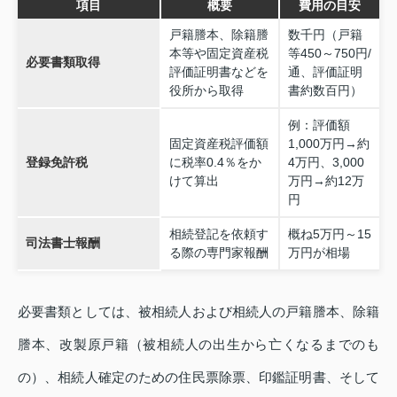
項目
概要
費用の目安
戸籍謄本、除籍謄
数千円（戸籍
本等や固定資産税
等450～750円/
必要書類取得
評価証明書などを
通、評価証明
役所から取得
書約数百円）
例：評価額
固定資産税評価額
1,000万円→約
登録免許税
に税率0.4％をか
4万円、3,000
けて算出
万円→約12万
円
相続登記を依頼す
概ね5万円～15
司法書士報酬
る際の専門家報酬
万円が相場
必要書類としては、被相続人および相続人の戸籍謄本、除籍
謄本、改製原戸籍（被相続人の出生から亡くなるまでのも
の）、相続人確定のための住民票除票、印鑑証明書、そして