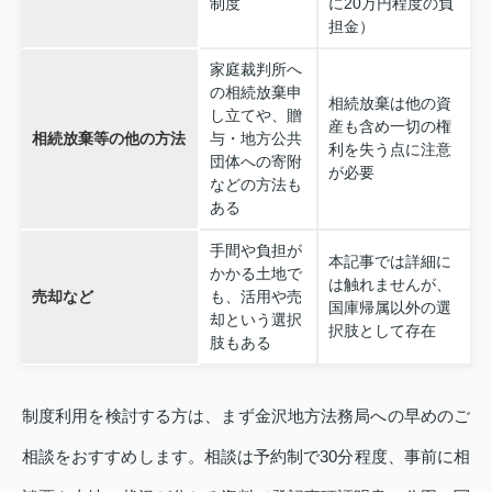
制度
に20万円程度の負
担金）
家庭裁判所へ
の相続放棄申
相続放棄は他の資
し立てや、贈
産も含め一切の権
相続放棄等の他の方法
与・地方公共
利を失う点に注意
団体への寄附
が必要
などの方法も
ある
手間や負担が
本記事では詳細に
かかる土地で
は触れませんが、
売却など
も、活用や売
国庫帰属以外の選
却という選択
択肢として存在
肢もある
制度利用を検討する方は、まず金沢地方法務局への早めのご
相談をおすすめします。相談は予約制で30分程度、事前に相