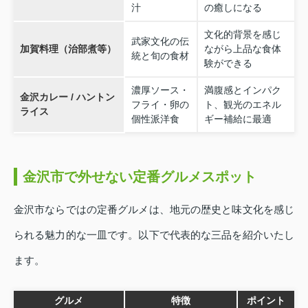
汁
の癒しになる
文化的背景を感じ
武家文化の伝
加賀料理（治部煮等）
ながら上品な食体
統と旬の食材
験ができる
濃厚ソース・
満腹感とインパク
金沢カレー / ハントン
フライ・卵の
ト、観光のエネル
ライス
個性派洋食
ギー補給に最適
金沢市で外せない定番グルメスポット
金沢市ならではの定番グルメは、地元の歴史と味文化を感じ
られる魅力的な一皿です。以下で代表的な三品を紹介いたし
ます。
グルメ
特徴
ポイント