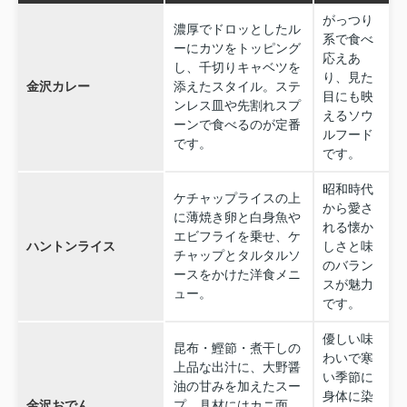
がっつり
濃厚でドロッとしたル
系で食べ
ーにカツをトッピング
応えあ
し、千切りキャベツを
り、見た
金沢カレー
添えたスタイル。ステ
目にも映
ンレス皿や先割れスプ
えるソウ
ーンで食べるのが定番
ルフード
です。
です。
昭和時代
ケチャップライスの上
から愛さ
に薄焼き卵と白身魚や
れる懐か
エビフライを乗せ、ケ
ハントンライス
しさと味
チャップとタルタルソ
のバラン
ースをかけた洋食メニ
スが魅力
ュー。
です。
優しい味
昆布・鰹節・煮干しの
わいで寒
上品な出汁に、大野醤
い季節に
油の甘みを加えたスー
身体に染
金沢おでん
プ。具材にはカニ面、