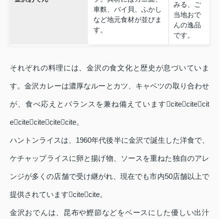
みる、ご
車麩、バイ貝、ふかし
当地おで
など地元食材が並びま
んの逸品
す。
です。
それぞれの料理には、金沢の食文化と歴史が息づいていま
す。金沢カレーは濃厚なルーとカツ、キャベツの取り合わせ
が、食べ応えとバランスを兼ね備えていますcitecitecit
ecitecitecitecite。
ハントンライスは、1960年代後半に金沢で誕生した洋食で、
ケチャップライスに卵と揚げ物、ソースを重ねた独自のアレ
ンジが多くの店舗で受け継がれ、現在でも市内50店舗以上で
提供されていますcitecite。
金沢おでんは、昆布や鰹節などをベースにした優しい出汁