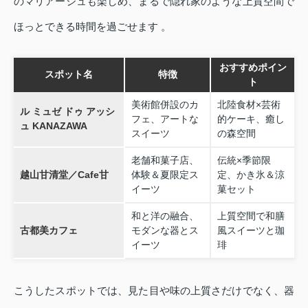
のマリアージュも楽しめ、まるで隠れ家のような上質空間で
ほっとできる時間を過ごせます 。
おすすめポイン
スポット名
特徴
ト
美術館併設のカ
北陸食材×芸術
ル ミュゼ ドゥ アッシ
フェ、アートな
的ケーキ、癒し
ュ KANAZAWA
スイーツ
の森空間
老舗和菓子店、
伝統×季節限
越山甘清堂／Cafe甘
体験＆夏限定ス
定、かき氷＆涼
イーツ
菓セット
和と洋の融合、
上質空間で和膳
古都美カフェ
モダンな器とス
風スイーツと珈
イーツ
琲
こうしたスポットでは、見た目や味の上質さだけでなく、器