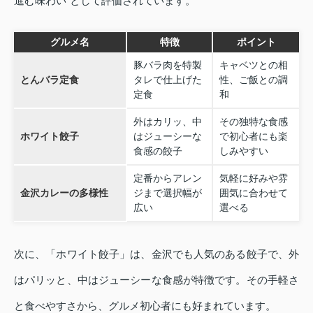
進む味わい”として評価されています。
グルメ名
特徴
ポイント
豚バラ肉を特製
キャベツとの相
とんバラ定食
タレで仕上げた
性、ご飯との調
定食
和
外はカリッ、中
その独特な食感
ホワイト餃子
はジューシーな
で初心者にも楽
食感の餃子
しみやすい
定番からアレン
気軽に好みや雰
金沢カレーの多様性
ジまで選択幅が
囲気に合わせて
広い
選べる
次に、「ホワイト餃子」は、金沢でも人気のある餃子で、外
はパリッと、中はジューシーな食感が特徴です。その手軽さ
と食べやすさから、グルメ初心者にも好まれています。