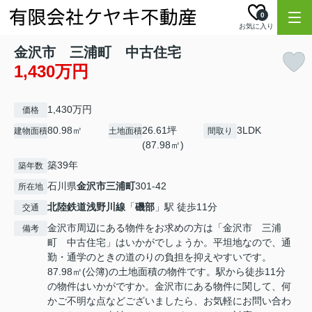
0
お気に入り
金沢市 三浦町 中古住宅
1,430万円
1,430万円
価格
80.98㎡
26.61坪
3LDK
建物面積
土地面積
間取り
(87.98㎡)
築39年
築年数
石川県
金沢市
三浦町
301-42
所在地
北陸鉄道浅野川線
「
磯部
」駅 徒歩11分
交通
金沢市周辺にある物件をお求めの方は「金沢市 三浦
備考
町 中古住宅」はいかがでしょうか。平坦地なので、通
勤・通学のときの道のりの負担を抑えやすいです。
87.98㎡(公簿)の土地面積の物件です。駅から徒歩11分
の物件はいかがですか。金沢市にある物件に関して、何
かご不明な点などございましたら、お気軽にお問い合わ