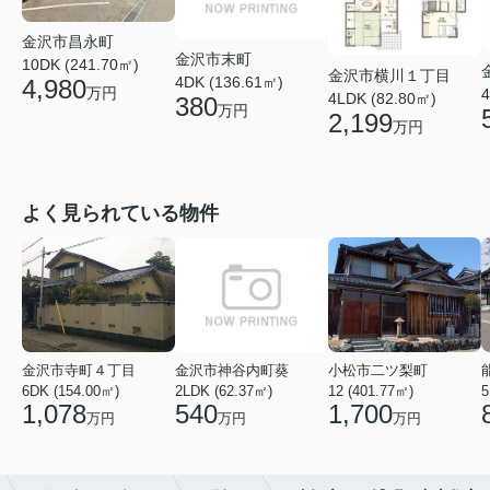
金沢市昌永町
金沢市末町
10DK (241.70㎡)
金沢市横川１丁目
4DK (136.61㎡)
4,980
万円
4
4LDK (82.80㎡)
380
万円
2,199
万円
よく見られている物件
金沢市寺町４丁目
金沢市神谷内町葵
小松市二ツ梨町
6DK (154.00㎡)
2LDK (62.37㎡)
12 (401.77㎡)
1,078
540
1,700
万円
万円
万円